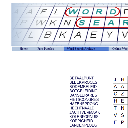
Home
Free Puzzles
Word Search Archive
Online Word
BETAALPUNT
BLEEKPROCES
BODEMBELEID
BOTGELEIDING
DANSLERARES
FIETSCONGRES
HAZENSPRONG
HECHTNAALD
JACHTVERMAAK
KOLENFORNUIS
KOPPIGHEID
LANDENPLOEG